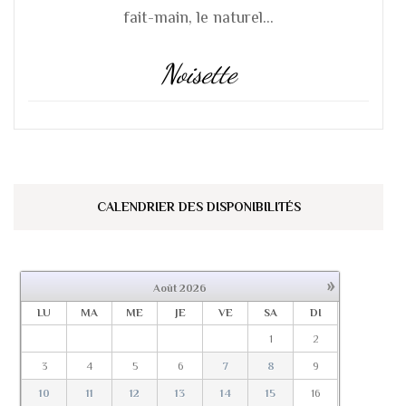
fait-main, le naturel...
Noisette
CALENDRIER DES DISPONIBILITÉS
»
Août
2026
LU
MA
ME
JE
VE
SA
DI
1
2
3
4
5
6
7
8
9
10
11
12
13
14
15
16