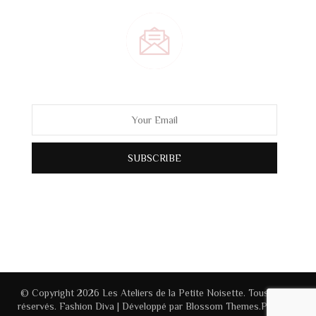
© Copyright 2026
Les Ateliers de la Petite Noisette
. Tous droits
réservés.
Fashion Diva | Développé par
Blossom Themes
.Propulsé